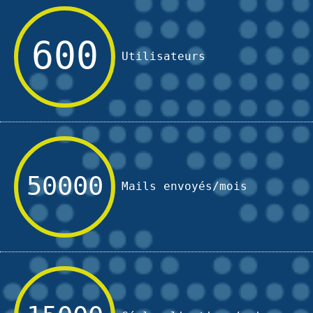
600
Utilisateurs
50000
Mails envoyés/mois